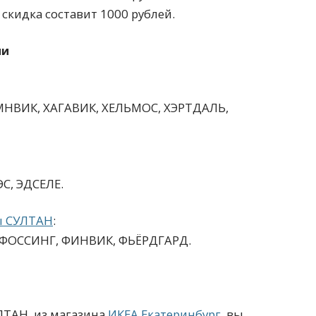
 скидка
составит 1000 рублей.
ии
АМНВИК, ХАГАВИК, ХЕЛЬМОС, ХЭРТДАЛЬ,
С, ЭДСЕЛЕ.
ы СУЛТАН
:
 ФОССИНГ, ФИНВИК, ФЬЁРДГАРД.
ЛТАН, из магазина
ИКЕА Екатеринбург
, вы