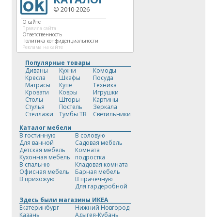
© 2010-2026
О сайте
Правила сайта
Ответственность
Политика конфиденциальности
Реклама на сайте
Популярные товары
Диваны
Кухни
Комоды
Кресла
Шкафы
Посуда
Матрасы
Купе
Техника
Кровати
Ковры
Игрушки
Столы
Шторы
Картины
Стулья
Постель
Зеркала
Стеллажи
Тумбы ТВ
Светильники
Каталог мебели
В гостинную
В соловую
Для ванной
Садовая мебель
Детская мебель
Комната
Кухонная мебель
подростка
В спальню
Кладовая комната
Офисная мебель
Барная мебель
В прихожую
В прачечную
Для гардеробной
Здесь были магазины ИКЕА
Екатеринбург
Нижний Новгород
Казань
Адыгея-Кубань